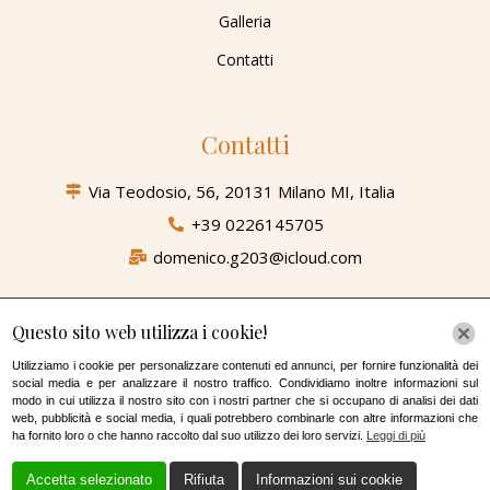
Galleria
Contatti
Contatti
Via Teodosio, 56, 20131 Milano MI, Italia
+39 0226145705
domenico.g203@icloud.com
Questo sito web utilizza i cookie!
Orari Lavorativi
Utilizziamo i cookie per personalizzare contenuti ed annunci, per fornire funzionalità dei
social media e per analizzare il nostro traffico. Condividiamo inoltre informazioni sul
Lunedi – Domenica
modo in cui utilizza il nostro sito con i nostri partner che si occupano di analisi dei dati
07:00 AM – 19.00 PM Mercoledi Chiso
web, pubblicità e social media, i quali potrebbero combinarle con altre informazioni che
ha fornito loro o che hanno raccolto dal suo utilizzo dei loro servizi.
Leggi di più
Cookie Policy
|
Privacy Policy
Accetta selezionato
Rifiuta
Informazioni sui cookie